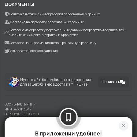
ДОКУМЕНТЫ
Политика в отношении обработки персональных данных
Согласие на обработку персональных данных
Согласие на обработку персональных данных посредством сервиса веб-
аналитики «Яндекс.Метрика» и AppMetrica
Согласие на информационную и рекламную рассылку
Пользовательское соглашение
Нужен сайт, бот, мобильное приложение
Написать
для вашего бизнеса доставки? Пишите!
ООО «ВИАВГРУПП»
ИНН 6450113647
ОГРН 1216400013390
phone_iphone
Юридический адрес: 410002, г. Саратов ул. ИМ. Лермонтова М.Ю., зд.37
close
Информация на сайте носит справочный характер и не является публичной
В приложении удобнее!
офертой