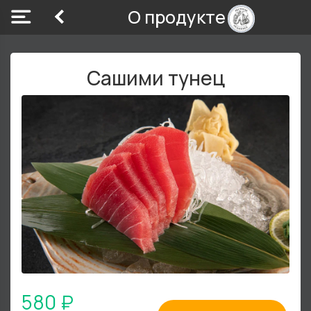
О продукте
Сашими тунец
580 ₽