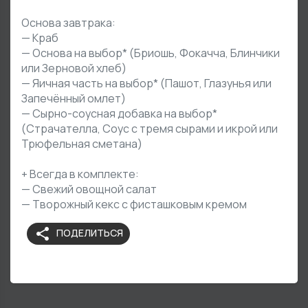
Основа завтрака:
— Краб
— Основа на выбор* (Бриошь, Фокачча, Блинчики
или Зерновой хлеб)
— Яичная часть на выбор* (Пашот, Глазунья или
Запечённый омлет)
— Сырно-соусная добавка на выбор*
(Страчателла, Соус с тремя сырами и икрой или
Трюфельная сметана)
+ Всегда в комплекте:
— Свежий овощной салат
— Творожный кекс с фисташковым кремом
share
ПОДЕЛИТЬСЯ