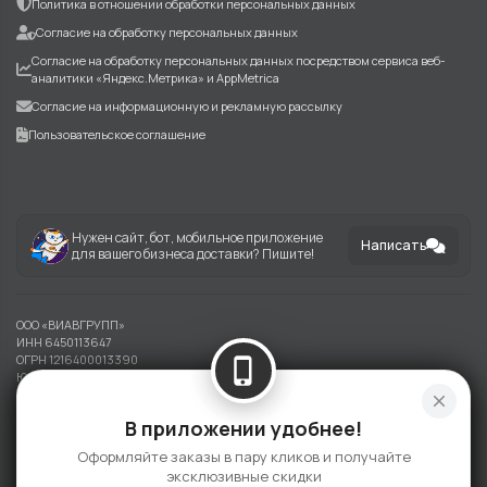
Политика в отношении обработки персональных данных
Согласие на обработку персональных данных
Согласие на обработку персональных данных посредством сервиса веб-
аналитики «Яндекс.Метрика» и AppMetrica
Согласие на информационную и рекламную рассылку
Пользовательское соглашение
Нужен сайт, бот, мобильное приложение
Написать
для вашего бизнеса доставки? Пишите!
ООО «ВИАВГРУПП»
ИНН 6450113647
ОГРН 1216400013390
phone_iphone
Юридический адрес: 410002, г. Саратов ул. ИМ. Лермонтова М.Ю., зд.37
close
Информация на сайте носит справочный характер и не является публичной
В приложении удобнее!
офертой
Оформляйте заказы в пару кликов и получайте
©
2026 Ресторан Осьминог (Лермонтова 37)
эксклюзивные скидки