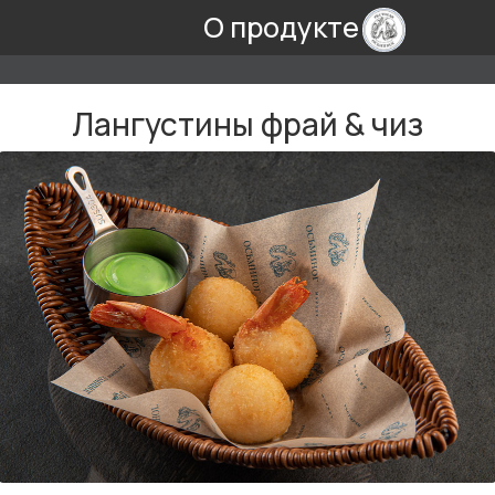
О продукте
Лангустины фрай & чиз