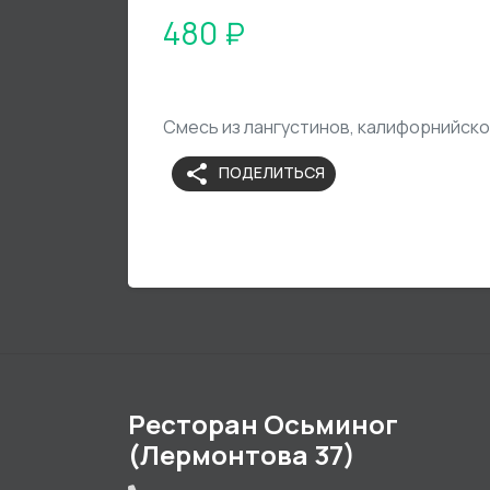
480 ₽
Смесь из лангустинов, калифорнийской
share
ПОДЕЛИТЬСЯ
Ресторан Осьминог
(Лермонтова 37)