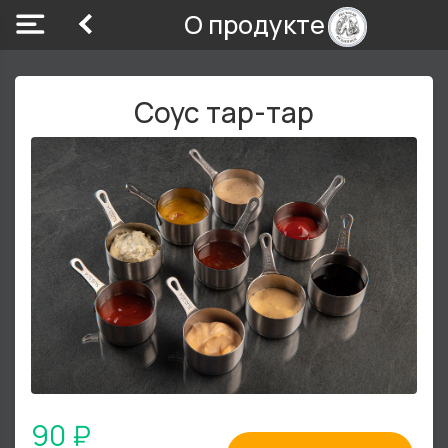
О продукте
Соус тар-тар
90 ₽